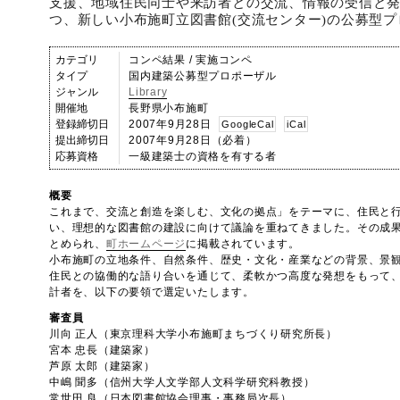
支援、地域住民同士や来訪者との交流、情報の受信と
つ、新しい小布施町立図書館(交流センター)の公募型
カテゴリ
コンペ結果 / 実施コンペ
タイプ
国内建築公募型プロポーザル
ジャンル
Library
開催地
長野県小布施町
登録締切日
2007年9月28日
GoogleCal
iCal
提出締切日
2007年9月28日（必着）
応募資格
一級建築士の資格を有する者
概要
これまで、交流と創造を楽しむ、文化の拠点」をテーマに、住民と
い、理想的な図書館の建設に向けて議論を重ねてきました。その成
とめられ、
町ホームページ
に掲載されています。
小布施町の立地条件、自然条件、歴史・文化・産業などの背景、景
住民との協働的な語り合いを通じて、柔軟かつ高度な発想をもって
計者を、以下の要領で選定いたします。
審査員
川向 正人（東京理科大学小布施町まちづくり研究所長）
宮本 忠長（建築家）
芦原 太郎（建築家）
中嶋 聞多（信州大学人文学部人文科学研究科教授）
常世田 良（日本図書館協会理事・事務局次長）