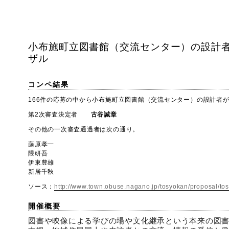
小布施町立図書館（交流センター）の設計
ザル
コンペ結果
166件の応募の中から小布施町立図書館（交流センター）の設計者
第2次審査決定者
古谷誠章
その他の一次審査通過者は次の通り。
藤原孝一
隈研吾
伊東豊雄
新居千秋
ソース：
http://www.town.obuse.nagano.jp/tosyokan/proposal/to
開催概要
図書や映像による学びの場や文化継承という本来の図