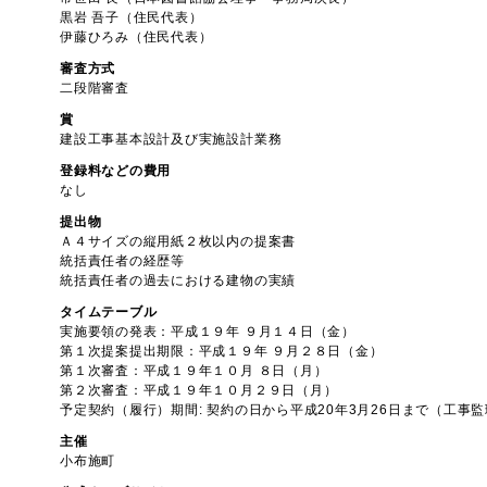
黒岩 吾子（住民代表）
伊藤ひろみ（住民代表）
審査方式
二段階審査
賞
建設工事基本設計及び実施設計業務
登録料などの費用
なし
提出物
Ａ４サイズの縦用紙２枚以内の提案書
統括責任者の経歴等
統括責任者の過去における建物の実績
タイムテーブル
実施要領の発表：平成１９年 ９月１４日（金）
第１次提案提出期限：平成１９年 ９月２８日（金）
第１次審査：平成１９年１０月 ８日（月）
第２次審査：平成１９年１０月２９日（月）
予定契約（履行）期間: 契約の日から平成20年3月26日まで（工事
主催
小布施町