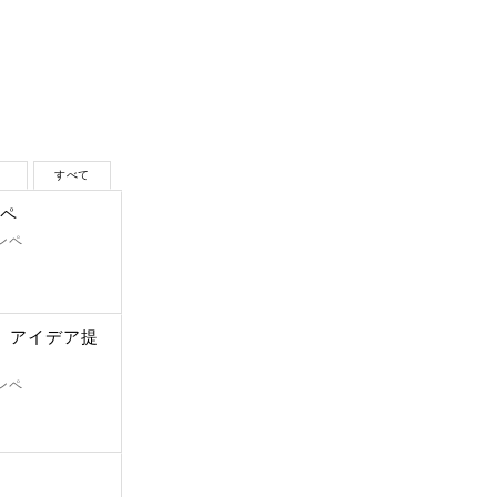
生
すべて
ンペ
ンペ
ペ アイデア提
ンペ