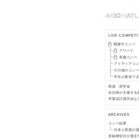
LIVE COMPETI
開催中コンペ
アワード
実施コンペ
アイディアコ
その他のコン
学生が参加で
助成・奨学金
自治体が主催する
卒業設計講評会な
ARCHIVES
コンペ結果
日本人受賞の
登録締切日が過ぎ