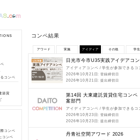
コンペ結果
TIONS
アワード
実施
アイディア
その他
学
日光市今市U35実践アイデアコ
ンペ
アイディアコンペ / 学生が参加できるコ
ペ
2026年10月21日
: 登録締切日
きるコンペ
2026年10月21日
: 提出締切日
建築賞
第14回 大東建託賃貸住宅コン
ど
案部門
アイディアコンペ / 学生が参加できるコ
2026年10月23日
: 登録締切日
2026年10月23日
: 提出締切日
国際コンペ
丹青社空間アワード 2026
たコンペ