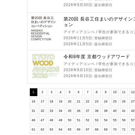
2026年9月30日
: 提出締切日
第20回 長谷工住まいのデザイ
ョン
アイディアコンペ / 学生が参加できるコ
2026年11月5日
: 登録締切日
2026年11月5日
: 提出締切日
令和8年度 京都ウッドアワード
アイディアコンペ / 学生が参加できるコ
2026年9月10日
: 登録締切日
2026年9月10日
: 提出締切日
1
2
3
4
5
6
7
8
9
10
11
1
16
17
18
19
20
21
22
23
24
25
26
2
31
32
33
34
35
36
37
38
39
40
41
4
46
47
48
49
50
51
52
53
54
55
56
5
61
62
63
64
65
66
67
68
69
70
71
7