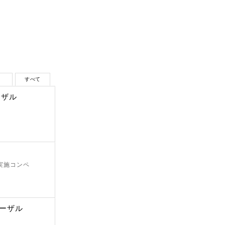
生
すべて
ーザル
 実施コンペ
ポーザル