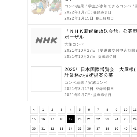
コンペ結果 / 学生が参加できるコンペ /
2022年1月7日
: 登録締切日
2022年1月15日
: 提出締切日
「ＮＨＫ新函館放送会館」公募
ポーザル
実施コンペ
2021年10月27日（要綱書交付申込期限
2021年10月27日
: 提出締切日
2025年日本国際博覧会 大屋根(
計業務の技術提案公募
コンペ結果 / 実施コンペ
2021年8月17日
: 登録締切日
2021年9月7日
: 提出締切日
<
1
2
3
4
5
6
7
8
9
10
11
15
16
17
18
19
20
21
22
23
24
25
2
30
31
32
33
34
35
36
37
38
39
40
4