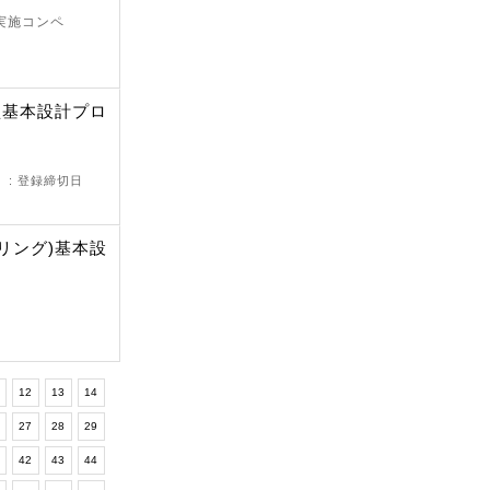
 実施コンペ
型基本設計プロ
）
: 登録締切日
リング)基本設
12
13
14
6
27
28
29
1
42
43
44