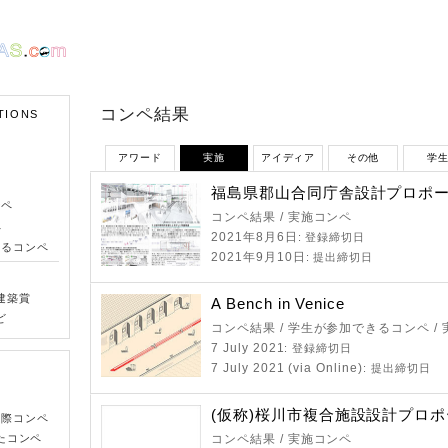
コンペ結果
TIONS
アワード
実施
アイディア
その他
学
福島県郡山合同庁舎設計プロポ
ンペ
コンペ結果 / 実施コンペ
ペ
2021年8月6日
: 登録締切日
きるコンペ
2021年9月10日
: 提出締切日
建築賞
A Bench in Venice
ど
コンペ結果 / 学生が参加できるコンペ /
7 July 2021
: 登録締切日
7 July 2021 (via Online)
: 提出締切日
(仮称)桜川市複合施設設計プロ
国際コンペ
たコンペ
コンペ結果 / 実施コンペ