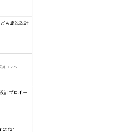
こども施設設計
 実施コンペ
施設計プロポー
ict for