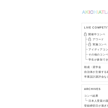
LIVE COMPETI
開催中コンペ
アワード
実施コンペ
アイディアコ
その他のコン
学生が参加で
助成・奨学金
自治体が主催する
卒業設計講評会な
ARCHIVES
コンペ結果
日本人受賞の
登録締切日が過ぎ