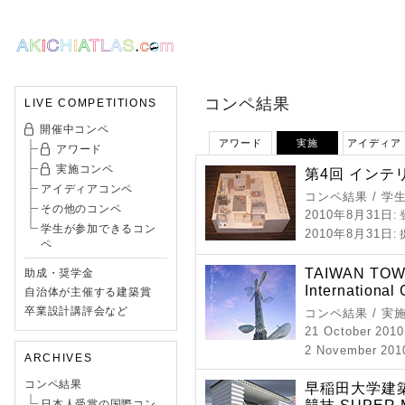
コンペ結果
LIVE COMPETITIONS
開催中コンペ
アワード
実施
アイディア
アワード
実施コンペ
第4回 インテ
アイディアコンペ
コンペ結果 / 学
その他のコンペ
2010年8月31日
:
学生が参加できるコン
2010年8月31日
:
ペ
TAIWAN TOWE
助成・奨学金
International
自治体が主催する建築賞
卒業設計講評会など
コンペ結果 / 実
21 October 2010
2 November 2010
ARCHIVES
コンペ結果
早稲田大学建築
日本人受賞の国際コン