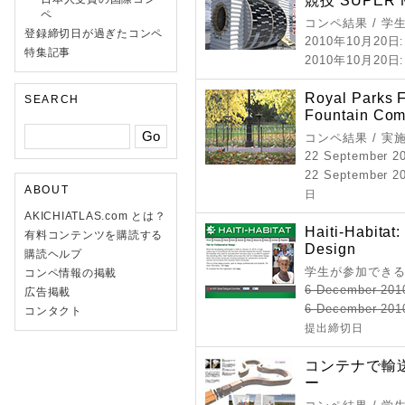
競技 SUPER 
ペ
コンペ結果 / 学
登録締切日が過ぎたコンペ
2010年10月20日
特集記事
2010年10月20日
Royal Parks 
SEARCH
Fountain Com
コンペ結果 / 実
22 September 2
22 September 20
ABOUT
日
AKICHIATLAS.com とは？
Haiti-Habitat:
有料コンテンツを購読する
Design
購読ヘルプ
学生が参加できる
コンペ情報の掲載
6 December 201
広告掲載
6 December 201
コンタクト
提出締切日
コンテナで輸
ー