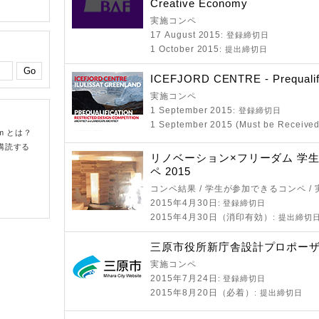
Creative Economy
実施コンペ
17 August 2015
: 登録締切日
1 October 2015
: 提出締切日
ICEFJORD CENTRE - Prequalifi
実施コンペ
1 September 2015
: 登録締切日
1 September 2015 (Must be Received
om とは？
購読する
リノベーション×フリーダム 学
ペ 2015
コンペ結果 / 学生が参加できるコンペ /
2015年4月30日
: 登録締切日
2015年4月30日（消印有効）
: 提出締切
三原市役所新庁舎設計プロポー
実施コンペ
2015年7月24日
: 登録締切日
2015年8月20日（必着）
: 提出締切日