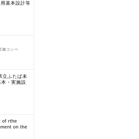
活用基本設計等
ペ
 実施コンペ
県立ふたば未
基本・実施設
 of rthe
pment on the