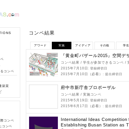
コンペ結果
TIONS
アワード
実施
アイディア
その他
学
『黄金町バザール2015』空間デ
ンペ
コンペ結果 / 学生が参加できるコンペ /
ペ
2015年7月10日
: 登録締切日
きるコンペ
2015年7月10日（必着）
: 提出締切日
建築賞
府中市新庁舎プロポーザル
ど
コンペ結果 / 実施コンペ
2015年5月19日
: 登録締切日
2015年6月17日（必着）
: 提出締切日
International Ideas Competition 
国際コンペ
Establishing Busan Station as 
たコンペ