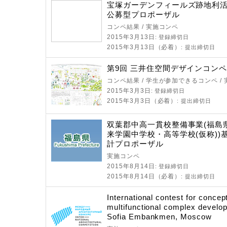
宝塚ガーデンフィールズ跡地利
公募型プロポーザル
コンペ結果 / 実施コンペ
2015年3月13日
: 登録締切日
2015年3月13日（必着）
: 提出締切日
第9回 三井住空間デザインコン
コンペ結果 / 学生が参加できるコンペ /
2015年3月3日
: 登録締切日
2015年3月3日（必着）
: 提出締切日
双葉郡中高一貫校整備事業(福島
来学園中学校・高等学校(仮称))
計プロポーザル
実施コンペ
2015年8月14日
: 登録締切日
2015年8月14日（必着）
: 提出締切日
International contest for concept
multifunctional complex develo
Sofia Embankmen, Moscow