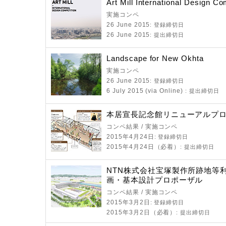
Art Mill International Design Co
実施コンペ
26 June 2015
: 登録締切日
26 June 2015
: 提出締切日
Landscape for New Okhta
実施コンペ
26 June 2015
: 登録締切日
6 July 2015 (via Online)
: 提出締切日
本居宣長記念館リニューアルプ
コンペ結果 / 実施コンペ
2015年4月24日
: 登録締切日
2015年4月24日（必着）
: 提出締切日
NTN株式会社宝塚製作所跡地等
画・基本設計プロポーザル
コンペ結果 / 実施コンペ
2015年3月2日
: 登録締切日
2015年3月2日（必着）
: 提出締切日