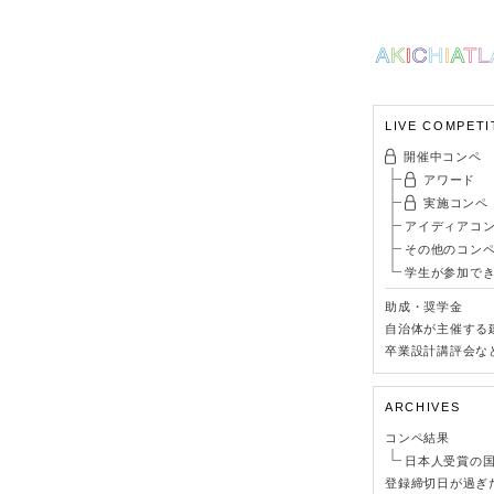
LIVE COMPETI
開催中コンペ
アワード
実施コンペ
アイディアコ
その他のコン
学生が参加で
助成・奨学金
自治体が主催する
卒業設計講評会な
ARCHIVES
コンペ結果
日本人受賞の
登録締切日が過ぎ