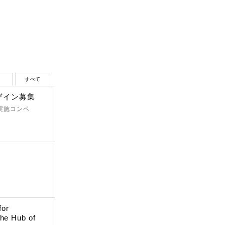
生
すべて
ザイン募集
 実施コンペ
for
The Hub of