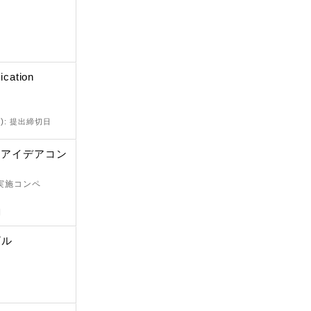
cation
)
: 提出締切日
生アイデアコン
 実施コンペ
日
ザル