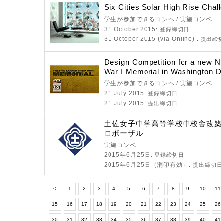
Six Cities Solar High Rise Chal
学生が参加できるコンペ / 実施コンペ
31 October 2015
: 登録締切日
31 October 2015 (via Online)
: 提出締
Design Competition for a new N
War I Memorial in Washington 
学生が参加できるコンペ / 実施コンペ
21 July 2015
: 登録締切日
21 July 2015
: 提出締切日
土佐女子中学高等学校中校舎改
ロポーザル
実施コンペ
2015年6月25日
: 登録締切日
2015年6月25日（消印有効）
: 提出締切
<
1
2
3
4
5
6
7
8
9
10
11
15
16
17
18
19
20
21
22
23
24
25
2
30
31
32
33
34
35
36
37
38
39
40
4