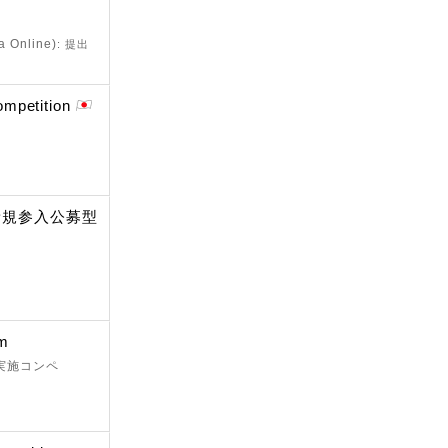
a Online)
: 提出
mpetition
新規参入公募型
am
 実施コンペ