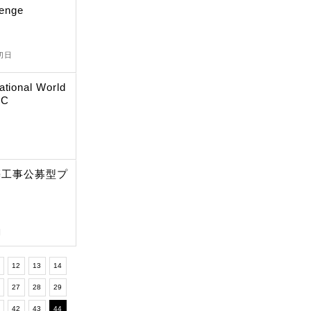
lenge
切日
ational World
DC
築工事公募型プ
日
12
13
14
6
27
28
29
1
42
43
44