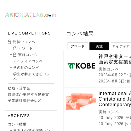
コンペ結果
LIVE COMPETITIONS
開催中コンペ
アワード
実施
アイディア
アワード
実施コンペ
神戸空港ター
アイディアコンペ
画策定支援業
その他のコンペ
実施コンペ
学生が参加できるコン
2026年6月22日
:
ペ
2026年8月5日
: 
助成・奨学金
International 
自治体が主催する建築賞
Christo and J
卒業設計講評会など
Contemporary
実施コンペ
ARCHIVES
20 July 2026
: 
20 July 2026 (vi
コンペ結果
日本人受賞の国際コン