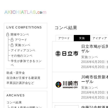
コンペ結果
LIVE COMPETITIONS
開催中コンペ
アワード
実施
アイディア
アワード
実施コンペ
日立市鳩が丘
アイディアコンペ
ザル
その他のコンペ
実施コンペ
学生が参加できるコン
2016年6月20日
:
ペ
2016年6月20日
:
助成・奨学金
川崎市役所新
自治体が主催する建築賞
ーザル
卒業設計講評会など
実施コンペ
2016年6月20日
:
ARCHIVES
2016年6月20日
:
コンペ結果
内藤記念館再
日本人受賞の国際コン