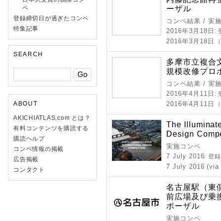
ーザル
ペ
登録締切日が過ぎたコンペ
コンペ結果 / 実
特集記事
2016年3月18日
:
2016年3月18日
SEARCH
多摩市立複合文
規模改修プロ
コンペ結果 / 実
2016年4月11日
:
ABOUT
2016年4月11日
AKICHIATLAS.com とは？
The Illuminate
有料コンテンツを購読する
Design Compe
購読ヘルプ
実施コンペ
コンペ情報の掲載
7 July 2016
: 登
広告掲載
7 July 2016 (via
コンタクト
名古屋駅（東
前広場及び乗
ポーザル
実施コンペ