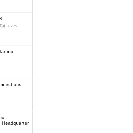
8
 実施コンペ
Harbour
onnections
oul
n Headquarter