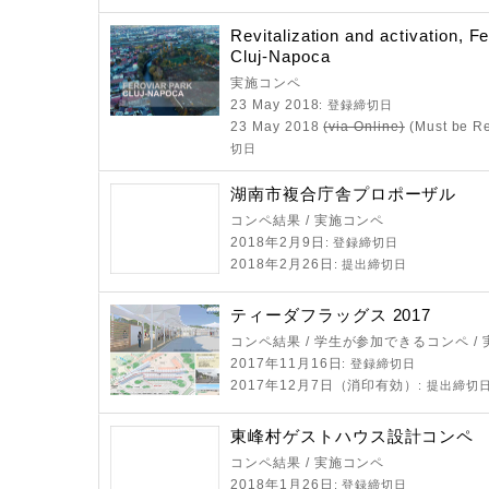
Revitalization and activation, F
Cluj-Napoca
実施コンペ
23 May 2018
: 登録締切日
23 May 2018
(via Online)
(Must be R
切日
湖南市複合庁舎プロポーザル
コンペ結果 / 実施コンペ
2018年2月9日
: 登録締切日
2018年2月26日
: 提出締切日
ティーダフラッグス 2017
コンペ結果 / 学生が参加できるコンペ /
2017年11月16日
: 登録締切日
2017年12月7日（消印有効）
: 提出締切
東峰村ゲストハウス設計コンペ
コンペ結果 / 実施コンペ
2018年1月26日
: 登録締切日