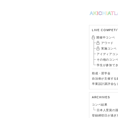
LIVE COMPETI
開催中コンペ
アワード
実施コンペ
アイディアコ
その他のコン
学生が参加で
助成・奨学金
自治体が主催する
卒業設計講評会な
ARCHIVES
コンペ結果
日本人受賞の
登録締切日が過ぎ