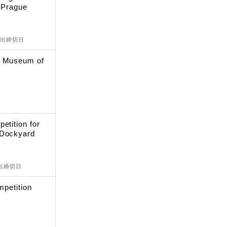
, Prague
提出締切日
n Museum of
etition for
 Dockyard
提出締切日
mpetition