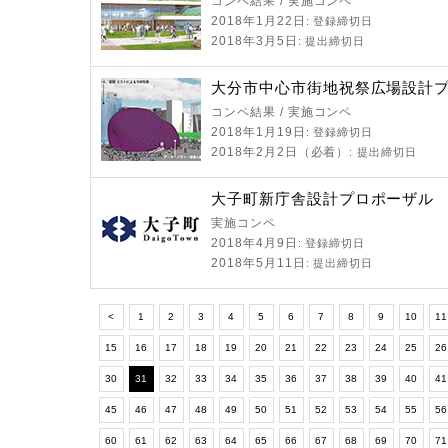
コンペ結果 / 実施コンペ
2018年1⽉22⽇
: 登録締切日
2018年3月5日
: 提出締切日
大分市中心市街地祝祭広場設計
コンペ結果 / 実施コンペ
2018年1⽉19⽇
: 登録締切日
2018年2月2日（必着）
: 提出締切日
大子町新庁舎設計プロポーザル
実施コンペ
2018年4月9日
: 登録締切日
2018年5月11日
: 提出締切日
<
1
2
3
4
5
6
7
8
9
10
11
15
16
17
18
19
20
21
22
23
24
25
2
30
31
32
33
34
35
36
37
38
39
40
4
45
46
47
48
49
50
51
52
53
54
55
5
60
61
62
63
64
65
66
67
68
69
70
7