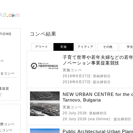
コンペ結果
TIONS
アワード
実施
アイディア
その他
学
子育て世帯や若年夫婦などの若
ンペ
ノベーション事業提案競技
ペ
実施コンペ
きるコンペ
2018年6月27日
: 登録締切日
2018年6月27日
: 提出締切日
建築賞
NEW URBAN CENTRE for the cit
ど
Tarnovo, Bulgaria
実施コンペ
20 July 2018
: 登録締切日
20 July 2018 (via Online)
: 提出締切日
国際コンペ
たコンペ
Public Architectural-Urban Plan