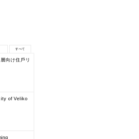
生
すべて
年層向け住戶リ
y of Veliko
ning