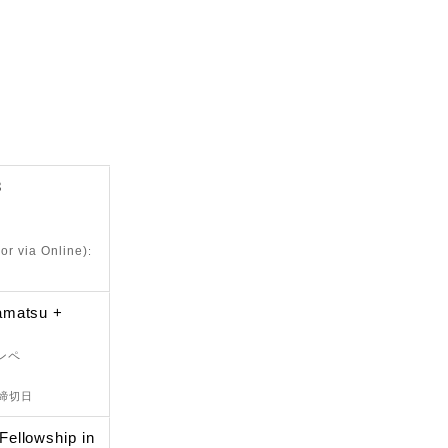
8
r via Online)
:
amatsu +
ンペ
出締切日
ellowship in