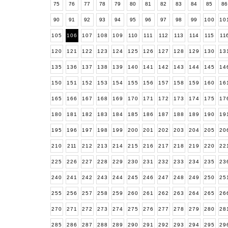
75
76
77
78
79
80
81
82
83
84
85
8
90
91
92
93
94
95
96
97
98
99
100
10
105
106
107
108
109
110
111
112
113
114
115
11
120
121
122
123
124
125
126
127
128
129
130
13
135
136
137
138
139
140
141
142
143
144
145
14
150
151
152
153
154
155
156
157
158
159
160
16
165
166
167
168
169
170
171
172
173
174
175
17
180
181
182
183
184
185
186
187
188
189
190
19
195
196
197
198
199
200
201
202
203
204
205
20
210
211
212
213
214
215
216
217
218
219
220
22
225
226
227
228
229
230
231
232
233
234
235
23
240
241
242
243
244
245
246
247
248
249
250
25
255
256
257
258
259
260
261
262
263
264
265
26
270
271
272
273
274
275
276
277
278
279
280
28
285
286
287
288
289
290
291
292
293
294
295
29