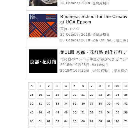
28 October 2018
: 提出締切日
Business School for the Creativ
at UCA Epsom
実施コンペ
26 October 2018
: 登録締切日
26 October 2018 (via Online)
: 提出締
第11回 京都・花灯路 創作行灯
その他のコンペ / 学生が参加できるコン
2018年10月25日
: 登録締切日
2018年10月25日（消印有効）
: 提出締
<
1
2
3
4
5
6
7
8
9
10
11
15
16
17
18
19
20
21
22
23
24
25
2
30
31
32
33
34
35
36
37
38
39
40
4
45
46
47
48
49
50
51
52
53
54
55
5
60
61
62
63
64
65
66
67
68
69
70
7