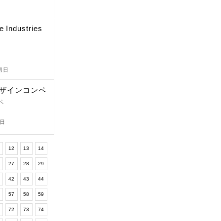
e Industries
切日
デザインコンペ
ペ
切日
12
13
14
6
27
28
29
1
42
43
44
6
57
58
59
1
72
73
74