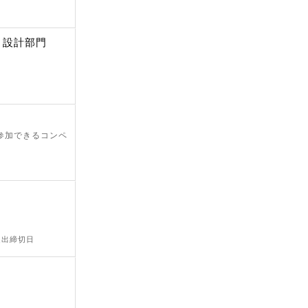
 設計部門
が参加できるコンペ
 提出締切日