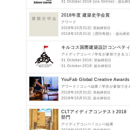
31 October 2018 (via Online)
: 提出締
2018年度 建築史学会賞
アワード
2018年10月31日
: 登録締切日
2018年10月31日（消印有効）
: 提出締
キルコス国際建築設計コンペティシ
アイディアコンペ / 学生が参加できるコ
31 October 2018
: 登録締切日
31 October 2018
: 提出締切日
YouFab Global Creative Awards
アワード / コンペ結果 / 学生が参加で
2018年10月31日
: 登録締切日
2018年10月31日
: 提出締切日
CLTアイディアコンテスト201
部門
アイディアコンペ / コンペ結果