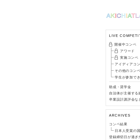
LIVE COMPETI
開催中コンペ
アワード
実施コンペ
アイディアコ
その他のコン
学生が参加で
助成・奨学金
自治体が主催する
卒業設計講評会な
ARCHIVES
コンペ結果
日本人受賞の
登録締切日が過ぎ