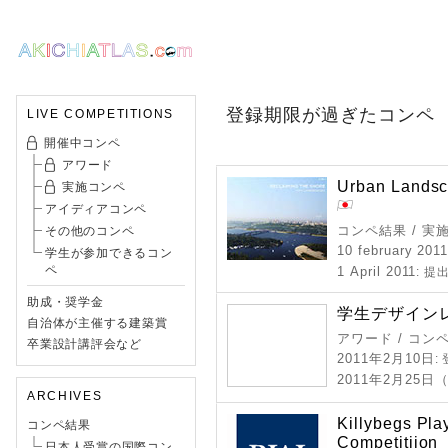
登録期限が過ぎたコンペ
LIVE COMPETITIONS
開催中コンペ
アワード
Urban Landsca
実施コンペ
アイディアコンペ
コンペ結果 / 実
その他のコンペ
10 february 201
学生が参加できるコン
ペ
1 April 2011
: 提
助成・奨学金
学生デザインレ
自治体が主催する建築賞
アワード / コン
卒業設計講評会など
2011年2月10日
:
2011年2月25日
ARCHIVES
Killybegs Pla
コンペ結果
Competitiion
日本人受賞の国際コン