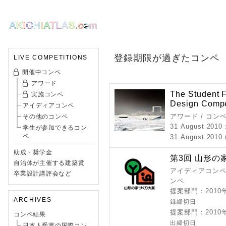
登録期限が過ぎたコンペ
LIVE COMPETITIONS
開催中コンペ
アワード
The Student F
実施コンペ
Design Compe
アイディアコンペ
アワード / コン
その他のコンペ
31 August 2010
学生が参加できるコン
ペ
31 August 2010 
助成・奨学金
第3回 山形の
自治体が主催する建築賞
アイディアコンペ 
卒業設計講評会など
ンペ
提案部門：2010
ARCHIVES
録締切日
提案部門：2010
コンペ結果
出締切日
日本人受賞の国際コン