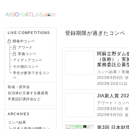
登録期限が過ぎたコンペ
LIVE COMPETITIONS
開催中コンペ
アワード
阿蘇立野ダム
実施コンペ
（仮称）」実
アイディアコンペ
業務委託公募
その他のコンペ
コンペ結果 / 実
学生が参加できるコン
2023年9月6日
ペ
: 
2023年10月11日
助成・奨学金
自治体が主催する建築賞
JIA新人賞 202
卒業設計講評会など
アワード / コン
2023年9月5日
: 
ARCHIVES
2023年9月5日
: 
コンペ結果
第3回 日本財
日本人受賞の国際コン