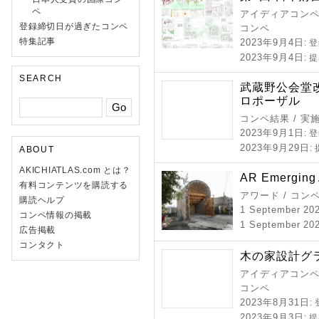
ペ
アイディアコンペ 
登録締切日が過ぎたコンペ
コンペ
特集記事
2023年9月4日
: 
2023年9月4日
: 
SEARCH
武蔵野公会堂
ロポーザル
コンペ結果 / 実
2023年9月1日
: 
2023年9月29日
:
ABOUT
AKICHIATLAS.com とは？
AR Emerging 
有料コンテンツを購読する
アワード / コン
購読ヘルプ
1 September 20
コンペ情報の掲載
1 September 202
広告掲載
コンタクト
木の家設計グラ
アイディアコンペ 
コンペ
2023年8月31日
:
2023年9月3日
: 