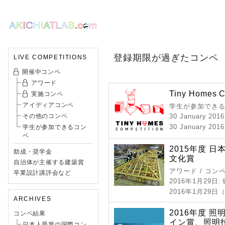
登録期限が過ぎたコンペ
LIVE COMPETITIONS
開催中コンペ
アワード
Tiny Homes C
実施コンペ
アイディアコンペ
学生が参加できる
その他のコンペ
30 January 2016
30 January 2016
学生が参加できるコン
ペ
2015年度 
助成・奨学金
文化賞
自治体が主催する建築賞
アワード / コン
卒業設計講評会など
2016年1月29日
:
2016年1月29日
ARCHIVES
2016年度 
コンペ結果
イン賞、照明
日本人受賞の国際コン