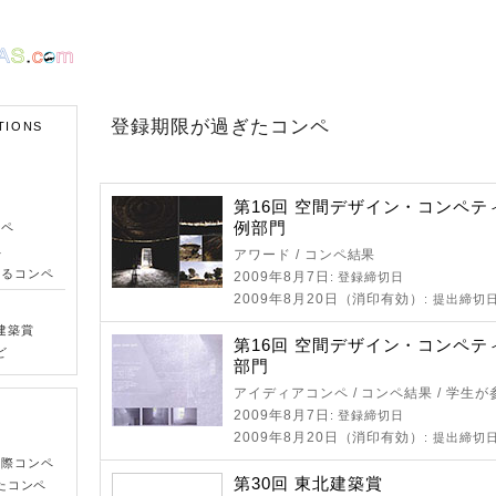
登録期限が過ぎたコンペ
TIONS
第16回 空間デザイン・コンペテ
例部門
ンペ
ペ
アワード / コンペ結果
きるコンペ
2009年8月7日
: 登録締切日
2009年8月20日（消印有効）
: 提出締切
建築賞
第16回 空間デザイン・コンペテ
ど
部門
アイディアコンペ / コンペ結果 / 学生
2009年8月7日
: 登録締切日
2009年8月20日（消印有効）
: 提出締切
国際コンペ
第30回 東北建築賞
たコンペ