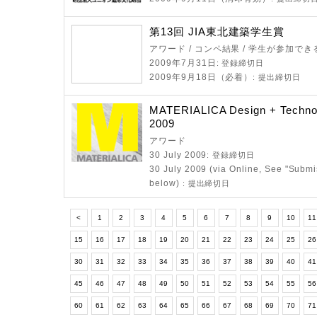
第13回 JIA東北建築学生賞
アワード / コンペ結果 / 学生が参加で
2009年7月31日
: 登録締切日
2009年9月18日（必着）
: 提出締切日
MATERIALICA Design + Techno
2009
アワード
30 July 2009
: 登録締切日
30 July 2009 (via Online, See "Subm
below)
: 提出締切日
<
1
2
3
4
5
6
7
8
9
10
11
15
16
17
18
19
20
21
22
23
24
25
2
30
31
32
33
34
35
36
37
38
39
40
4
45
46
47
48
49
50
51
52
53
54
55
5
60
61
62
63
64
65
66
67
68
69
70
7