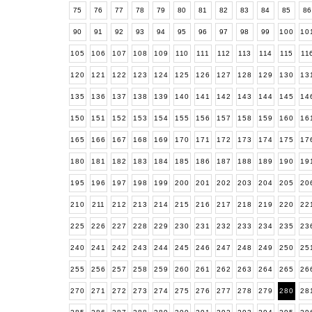
75
76
77
78
79
80
81
82
83
84
85
8
90
91
92
93
94
95
96
97
98
99
100
10
105
106
107
108
109
110
111
112
113
114
115
11
120
121
122
123
124
125
126
127
128
129
130
13
135
136
137
138
139
140
141
142
143
144
145
14
150
151
152
153
154
155
156
157
158
159
160
16
165
166
167
168
169
170
171
172
173
174
175
17
180
181
182
183
184
185
186
187
188
189
190
19
195
196
197
198
199
200
201
202
203
204
205
20
210
211
212
213
214
215
216
217
218
219
220
22
225
226
227
228
229
230
231
232
233
234
235
23
240
241
242
243
244
245
246
247
248
249
250
25
255
256
257
258
259
260
261
262
263
264
265
26
270
271
272
273
274
275
276
277
278
279
280
28