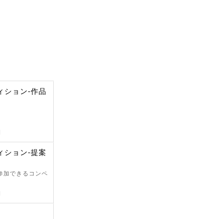
ィション-作品
日
ィション-提案
が参加できるコンペ
日