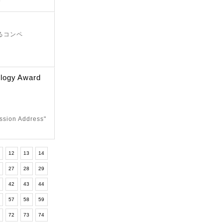
きるコンペ
logy Award
ission Address"
12
13
14
6
27
28
29
1
42
43
44
6
57
58
59
1
72
73
74