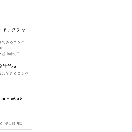
アーキテクチャ
参加できるコンペ
切日
: 提出締切日
設計競技
が参加できるコンペ
n and Work
e)
: 提出締切日