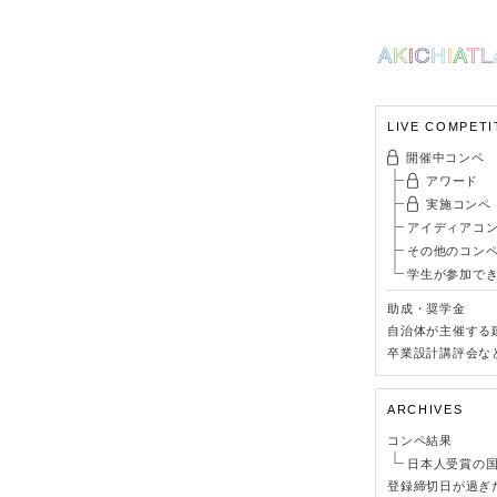
LIVE COMPETI
開催中コンペ
アワード
実施コンペ
アイディアコ
その他のコン
学生が参加で
助成・奨学金
自治体が主催する
卒業設計講評会な
ARCHIVES
コンペ結果
日本人受賞の
登録締切日が過ぎ