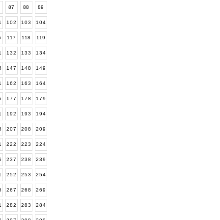
6
87
88
89
1
102
103
104
6
117
118
119
1
132
133
134
6
147
148
149
1
162
163
164
6
177
178
179
1
192
193
194
6
207
208
209
1
222
223
224
6
237
238
239
1
252
253
254
6
267
268
269
1
282
283
284