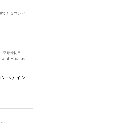
参加できるコンペ
日
)
: 登録締切日
e and Must be
 コンペティシ
ンペ
日