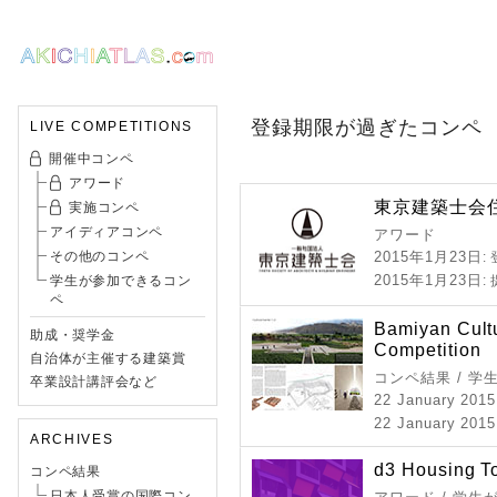
登録期限が過ぎたコンペ
LIVE COMPETITIONS
開催中コンペ
アワード
東京建築士会住
実施コンペ
アイディアコンペ
アワード
その他のコンペ
2015年1月23日
:
2015年1月23日
学生が参加できるコン
:
ペ
Bamiyan Cult
助成・奨学金
Competition
自治体が主催する建築賞
コンペ結果 / 学
卒業設計講評会など
22 January 2015
22 January 2015
ARCHIVES
d3 Housing T
コンペ結果
日本人受賞の国際コン