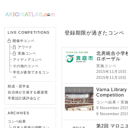
登録期限が過ぎたコンペ
LIVE COMPETITIONS
開催中コンペ
アワード
北房統合小学
実施コンペ
ロポーザル
アイディアコンペ
実施コンペ
その他のコンペ
2015年11月10日
学生が参加できるコン
ペ
2015年11月10
助成・奨学金
Varna Library 
自治体が主催する建築賞
Competition
卒業設計講評会など
コンペ結果 / 実
9 November 201
ARCHIVES
9 November 201
コンペ結果
第2回 マロニ
日本人受賞の国際コン