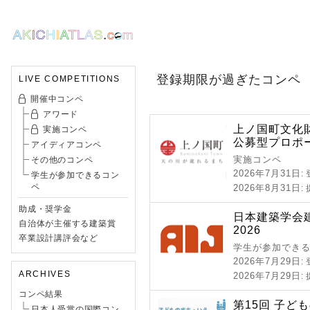
登録期限が過ぎたコンペ
LIVE COMPETITIONS
開催中コンペ
アワード
上ノ国町文化
実施コンペ
公募型プロポ
アイディアコンペ
実施コンペ
その他のコンペ
2026年7月31日
:
学生が参加できるコン
ペ
2026年8月31日
:
助成・奨学金
日本建築学会
自治体が主催する建築賞
2026
卒業設計講評会など
学生が参加できる
2026年7月29日
:
ARCHIVES
2026年7月29日
:
コンペ結果
第15回 子ど
日本人受賞の国際コン