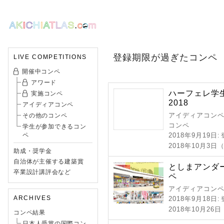
登録期限が過ぎたコンペ
LIVE COMPETITIONS
開催中コンペ
アワード
ハーフェレ学
実施コンペ
2018
アイディアコンペ
アイディアコンペ 
その他のコンペ
コンペ
学生が参加できるコン
ペ
2018年9月19日
:
2018年10月3日
助成・奨学金
自治体が主催する建築賞
としまアンダ
卒業設計講評会など
ペ
アイディアコンペ 
ARCHIVES
2018年9月18日
:
2018年10月26
コンペ結果
日本人受賞の国際コン