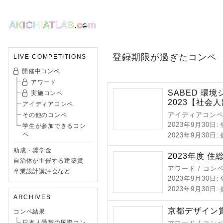
登録期限が過ぎたコンペ
LIVE COMPETITIONS
開催中コンペ
アワード
SABED 環
実施コンペ
2023【社会
アイディアコンペ
アイディアコンペ 
その他のコンペ
2023年9月30日
:
学生が参加できるコン
ペ
2023年9月30日
:
助成・奨学金
2023年度 住
自治体が主催する建築賞
アワード / コン
卒業設計講評会など
2023年9月30日
:
2023年9月30日
:
ARCHIVES
京都デザイン賞 
コンペ結果
日本人受賞の国際コン