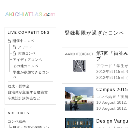
登録期限が過ぎたコンペ
LIVE COMPETITIONS
開催中コンペ
アワード
第7回「街並
実施コンペ
プ
アイディアコンペ
アワード / 学
その他のコンペ
2012年8月15日
:
学生が参加できるコン
ペ
2012年8月15日
助成・奨学金
Campus 2015 -
自治体が主催する建築賞
コンペ結果 / 実
卒業設計講評会など
10 August 2012
10 August 2012
ARCHIVES
Design Vangu
コンペ結果
日本人受賞の国際コン