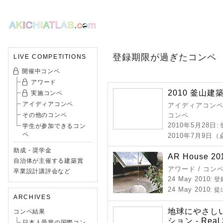
登録期限が過ぎたコンペ
LIVE COMPETITIONS
開催中コンペ
アワード
2010 釜山
実施コンペ
アイディアコンペ
アイディアコンペ 
その他のコンペ
コンペ
2010年5月28日
:
学生が参加できるコン
ペ
2010年7月9日
助成・奨学金
AR House 20
自治体が主催する建築賞
アワード / コン
卒業設計講評会など
24 May 2010
: 
24 May 2010
: 
ARCHIVES
地球にやさし
コンペ結果
ション - Real S
日本人受賞の国際コン