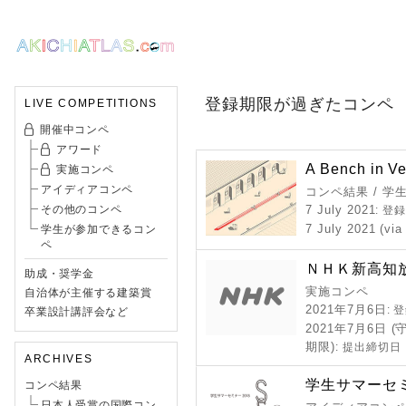
登録期限が過ぎたコンペ
LIVE COMPETITIONS
開催中コンペ
アワード
A Bench in V
実施コンペ
アイディアコンペ
コンペ結果 / 学
その他のコンペ
7 July 2021
: 登
7 July 2021 (via
学生が参加できるコン
ペ
ＮＨＫ新高知
助成・奨学金
実施コンペ
自治体が主催する建築賞
2021年7月6日
: 
卒業設計講評会など
2021年7月6日
期限)
: 提出締切日
ARCHIVES
学生サマーセミ
コンペ結果
日本人受賞の国際コン