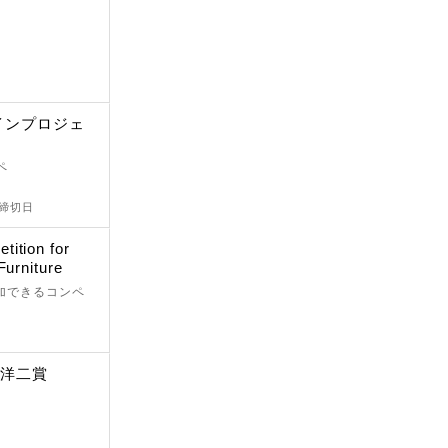
ザインプロジェ
ペ
出締切日
ition for
Furniture
参加できるコンペ
本洋二賞