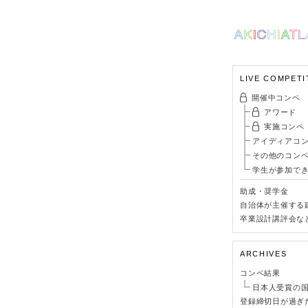
LIVE COMPETI
開催中コンペ
アワード
実施コンペ
アイディアコ
その他のコン
学生が参加で
助成・奨学金
自治体が主催する
卒業設計講評会な
ARCHIVES
コンペ結果
日本人受賞の
登録締切日が過ぎ