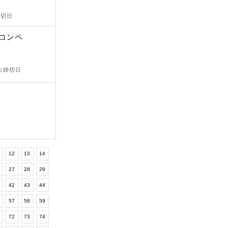
締切日
計コンペ
提出締切日
12
13
14
6
27
28
29
1
42
43
44
6
57
58
59
1
72
73
74