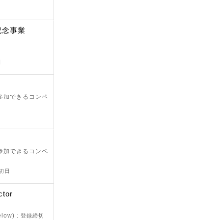
記念事業
日
が参加できるコンペ
が参加できるコンペ
締切日
ctor
below)
: 登録締切