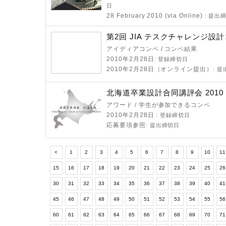
日
28 February 2010 (via Online)
: 提出
第2回 JIA テスクチャレンジ設
アイディアコンペ / コンペ結果
2010年2月28日
: 登録締切日
2010年2月28日（オンライン提出）
: 
北海道卒業設計合同講評会 2010
アワード / 学生が参加できるコンペ
2010年2月28日
: 登録締切日
応募要項参照
: 提出締切日
<
1
2
3
4
5
6
7
8
9
10
11
15
16
17
18
19
20
21
22
23
24
25
2
30
31
32
33
34
35
36
37
38
39
40
4
45
46
47
48
49
50
51
52
53
54
55
5
60
61
62
63
64
65
66
67
68
69
70
7