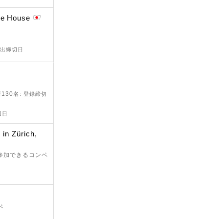
ve House
提出締切日
130名
: 登録締切
切日
 in Zürich,
が参加できるコンペ
ペ