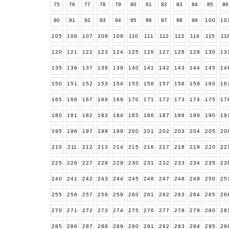
75
76
77
78
79
80
81
82
83
84
85
8
90
91
92
93
94
95
96
97
98
99
100
10
105
106
107
108
109
110
111
112
113
114
115
11
120
121
122
123
124
125
126
127
128
129
130
13
135
136
137
138
139
140
141
142
143
144
145
14
150
151
152
153
154
155
156
157
158
159
160
16
165
166
167
168
169
170
171
172
173
174
175
17
180
181
182
183
184
185
186
187
188
189
190
19
195
196
197
198
199
200
201
202
203
204
205
20
210
211
212
213
214
215
216
217
218
219
220
22
225
226
227
228
229
230
231
232
233
234
235
23
240
241
242
243
244
245
246
247
248
249
250
25
255
256
257
258
259
260
261
262
263
264
265
26
270
271
272
273
274
275
276
277
278
279
280
28
285
286
287
288
289
290
291
292
293
294
295
29