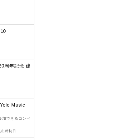
日
010
日
20周年記念 建
 Yele Music
が参加できるコンペ
 提出締切日