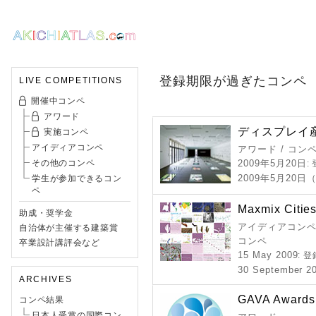
登録期限が過ぎたコンペ
LIVE COMPETITIONS
開催中コンペ
アワード
ディスプレイ産
実施コンペ
アイディアコンペ
アワード / コン
その他のコンペ
2009年5月20日
:
2009年5月20日
学生が参加できるコン
ペ
Maxmix Cities 
助成・奨学金
アイディアコンペ 
自治体が主催する建築賞
コンペ
卒業設計講評会など
15 May 2009
: 
30 September 2
ARCHIVES
GAVA Awards
コンペ結果
日本人受賞の国際コン