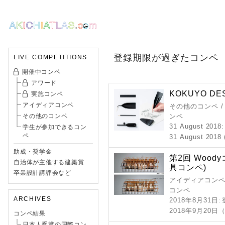
登録期限が過ぎたコンペ
LIVE COMPETITIONS
開催中コンペ
アワード
KOKUYO DES
実施コンペ
アイディアコンペ
その他のコンペ /
その他のコンペ
ンペ
31 August 2018
学生が参加できるコン
ペ
31 August 2018 (
助成・奨学金
第2回 Woo
自治体が主催する建築賞
具コンペ)
卒業設計講評会など
アイディアコンペ 
コンペ
ARCHIVES
2018年8月31日
:
2018年9月20日
コンペ結果
日本人受賞の国際コン