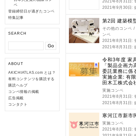
2021年8月31日
:
ペ
2021年9月30日
:
登録締切日が過ぎたコンペ
特集記事
第2回 建築模
その他のコンペ /
SEARCH
ンペ
2021年8月31日
:
2021年8月31日
:
令和3年度 
ABOUT
「製品企画力高
委託業務に係
AKICHIATLAS.com とは？
実施企業: 有
有料コンテンツを購読する
田木工株式会
購読ヘルプ
実施コンペ
コンペ情報の掲載
2021年8月31日
:
広告掲載
2021年8月31日
:
コンタクト
寒河江市新市
実施コンペ
2021年8月31日
:
2021年9月21日
: