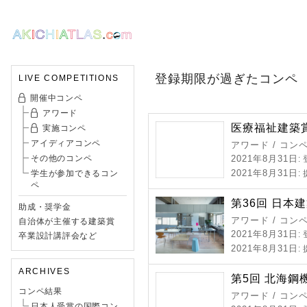
登録期限が過ぎたコンペ
LIVE COMPETITIONS
開催中コンペ
アワード
医療福祉建築賞 
実施コンペ
アイディアコンペ
アワード / コン
その他のコンペ
2021年8月31日
:
2021年8月31日
学生が参加できるコン
:
ペ
第36回 日本
助成・奨学金
アワード / コン
自治体が主催する建築賞
2021年8月31日
:
卒業設計講評会など
2021年8月31日
:
ARCHIVES
第5回 北海鋼
コンペ結果
アワード / コン
日本人受賞の国際コン