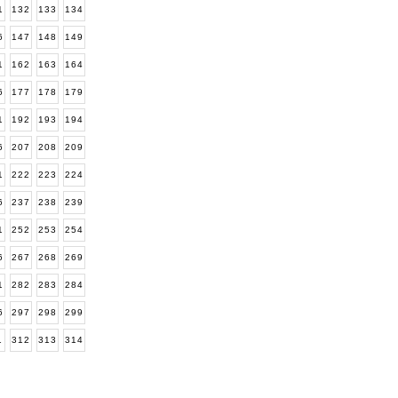
1
132
133
134
6
147
148
149
1
162
163
164
6
177
178
179
1
192
193
194
6
207
208
209
1
222
223
224
6
237
238
239
1
252
253
254
6
267
268
269
1
282
283
284
6
297
298
299
1
312
313
314