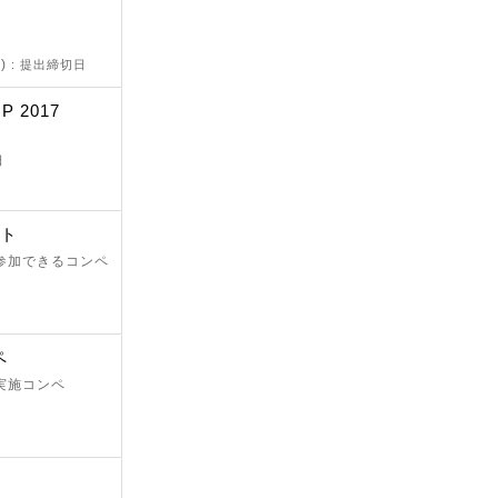
d)
: 提出締切日
P 2017
日
スト
が参加できるコンペ
ペ
 実施コンペ