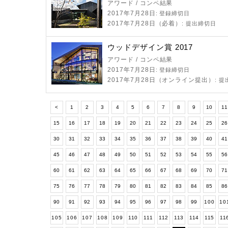
アワード / コンペ結果
2017年7月28日
: 登録締切日
2017年7月28日（必着）
: 提出締切日
ウッドデザイン賞 2017
アワード / コンペ結果
2017年7月28日
: 登録締切日
2017年7月28日（オンライン提出）
: 
<
1
2
3
4
5
6
7
8
9
10
11
15
16
17
18
19
20
21
22
23
24
25
2
30
31
32
33
34
35
36
37
38
39
40
4
45
46
47
48
49
50
51
52
53
54
55
5
60
61
62
63
64
65
66
67
68
69
70
7
75
76
77
78
79
80
81
82
83
84
85
8
90
91
92
93
94
95
96
97
98
99
100
10
105
106
107
108
109
110
111
112
113
114
115
11