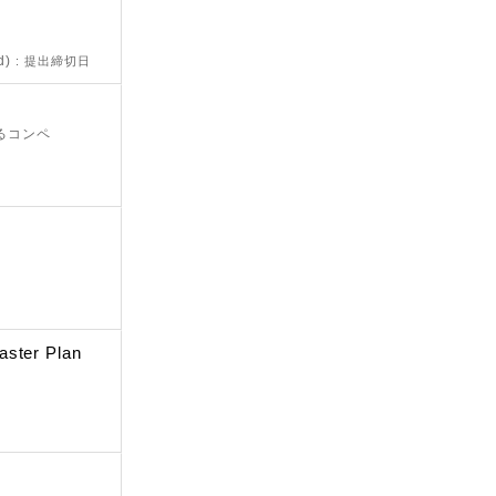
d)
: 提出締切日
きるコンペ
aster Plan