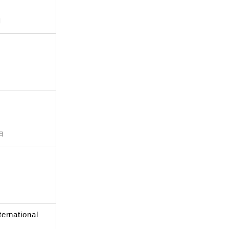
日
日
ernational