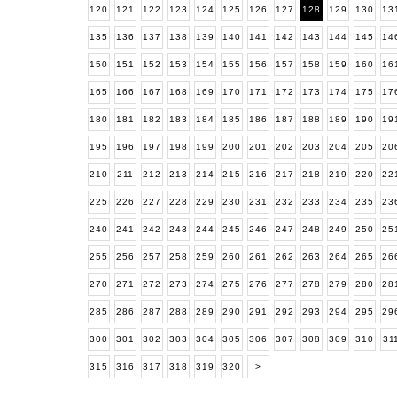
120
121
122
123
124
125
126
127
128
129
130
13
135
136
137
138
139
140
141
142
143
144
145
14
150
151
152
153
154
155
156
157
158
159
160
16
165
166
167
168
169
170
171
172
173
174
175
17
180
181
182
183
184
185
186
187
188
189
190
19
195
196
197
198
199
200
201
202
203
204
205
20
210
211
212
213
214
215
216
217
218
219
220
22
225
226
227
228
229
230
231
232
233
234
235
23
240
241
242
243
244
245
246
247
248
249
250
25
255
256
257
258
259
260
261
262
263
264
265
26
270
271
272
273
274
275
276
277
278
279
280
28
285
286
287
288
289
290
291
292
293
294
295
29
300
301
302
303
304
305
306
307
308
309
310
31
315
316
317
318
319
320
>