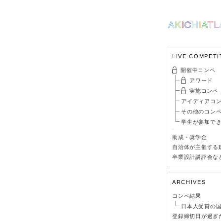
LIVE COMPETI
開催中コンペ
アワード
実施コンペ
アイディアコ
その他のコン
学生が参加で
助成・奨学金
自治体が主催する
卒業設計講評会な
ARCHIVES
コンペ結果
日本人受賞の
登録締切日が過ぎ