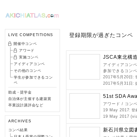
登録期限が過ぎたコンペ
LIVE COMPETITIONS
開催中コンペ
アワード
JSCA東北構造
実施コンペ
アイディアコンペ
アイディアコンペ 
その他のコンペ
参加できるコン
2017年5月20日
:
学生が参加できるコン
ペ
2017年5月31日
:
助成・奨学金
51st SDA Awa
自治体が主催する建築賞
アワード / コン
卒業設計講評会など
19 May 2017
: 
19 May 2017 (vi
ARCHIVES
新石川県立図
コンペ結果
日本人受賞の国際コン