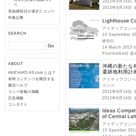
2012年9月14日
:
ペ
2012年9月14日
:
登録締切日が過ぎたコンペ
特集記事
Lighthouse C
アイディアコンペ
SEARCH
14 September 20
締切日
14 March 2013 (
Postmarked)
: 
ABOUT
沖縄の新たな
還跡地利用計
AKICHIATLAS.com とは？
有料コンテンツを購読する
アイディアコンペ 
購読ヘルプ
コンペ
2012年9月14日
コンペ情報の掲載
:
2012年9月14日
広告掲載
:
コンタクト
Ideas Competi
of Central Lah
アイディアコンペ 
13 Spember 201