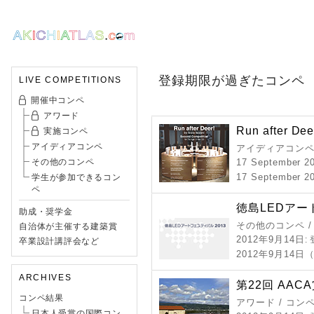
登録期限が過ぎたコンペ
LIVE COMPETITIONS
開催中コンペ
アワード
Run after Dee
実施コンペ
アイディアコンペ
アイディアコンペ
その他のコンペ
17 September 2
17 September 20
学生が参加できるコン
ペ
徳島LEDアー
助成・奨学金
その他のコンペ 
自治体が主催する建築賞
2012年9月14日
:
卒業設計講評会など
2012年9月14日
ARCHIVES
第22回 AAC
コンペ結果
アワード / コン
日本人受賞の国際コン