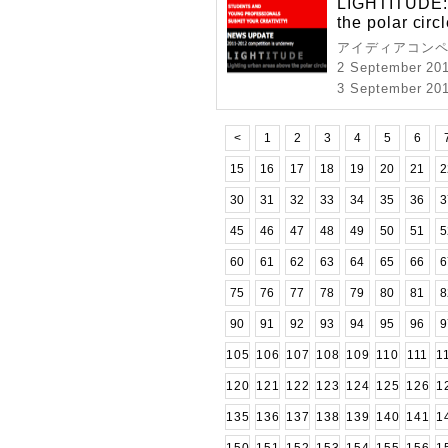
LIGHTITUDE: 
the polar circ
アイディアコンペ
2 September 20
3 September 201
<
1
2
3
4
5
6
15
16
17
18
19
20
21
2
30
31
32
33
34
35
36
3
45
46
47
48
49
50
51
5
60
61
62
63
64
65
66
6
75
76
77
78
79
80
81
8
90
91
92
93
94
95
96
9
105
106
107
108
109
110
111
1
120
121
122
123
124
125
126
1
135
136
137
138
139
140
141
1