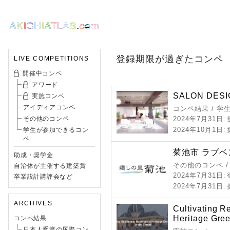
登録期限が過ぎたコンペ
LIVE COMPETITIONS
開催中コンペ
アワード
SALON DESI
実施コンペ
アイディアコンペ
コンペ結果 / 学
その他のコンペ
2024年7月31日
:
2024年10月1日
学生が参加できるコン
:
ペ
菊池市 ラブベ
助成・奨学金
その他のコンペ 
自治体が主催する建築賞
2024年7月31日
:
卒業設計講評会など
2024年7月31日
:
ARCHIVES
Cultivating R
Heritage Gre
コンペ結果
日本人受賞の国際コン