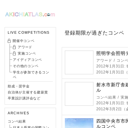
登録期限が過ぎたコンペ
LIVE COMPETITIONS
開催中コンペ
アワード
照明学会照明デ
実施コンペ
アイディアコンペ
アワード / コン
その他のコンペ
2012年1月31日
:
2012年1月31日
学生が参加できるコン
ペ
射水市新庁舎
助成・奨学金
ル
自治体が主催する建築賞
コンペ結果 / 実
卒業設計講評会など
2012年1月31日
:
2012年3月2日
ARCHIVES
四国中央市市
コンペ結果
ルコンペ
日本人受賞の国際コン