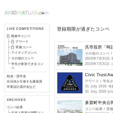
登録期限が過ぎたコンペ
LIVE COMPETITIONS
開催中コンペ
アワード
呉市役所「時
実施コンペ
アイディアコンペ
その他のコンペ 
その他のコンペ
2015年7月31日
:
2015年7月31日
学生が参加できるコン
ペ
Civic Trust A
助成・奨学金
アワード / 学
自治体が主催する建築賞
31 July 2015
: 
卒業設計講評会など
31 July 2015 (vi
ARCHIVES
多賀町中央公
コンペ結果
コンペ結果 / 実
日本人受賞の国際コン