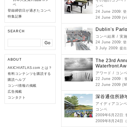
その他のコンペ /
ペ
ンペ
登録締切日が過ぎたコンペ
24 June 2009
: 
特集記事
24 June 2009 (vi
Dublin's Parl
SEARCH
コンペ結果 / 実
24 June 2009
: 
3 July 2009
: 提
ABOUT
The 23rd Annu
Waterfront A
AKICHIATLAS.com とは？
アワード / コン
有料コンテンツを購読する
22 June 2009
:
購読ヘルプ
22 June 2009 (
コンペ情報の掲載
広告掲載
深谷通信所跡
コンタクト
アイディアコンペ 
コンペ
2009年6月22日
:
2009年8月24