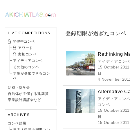
登録期限が過ぎたコンペ
LIVE COMPETITIONS
開催中コンペ
アワード
Rethinking Ma
実施コンペ
アイディアコンペ
アイディアコンペ
その他のコンペ
15 October 2011
学生が参加できるコン
日
ペ
4 November 2011
助成・奨学金
Alternative C
自治体が主催する建築賞
アイディアコンペ 
卒業設計講評会など
コンペ
15 October 2011
ARCHIVES
日
15 October 2011
コンペ結果
日本人受賞の国際コン